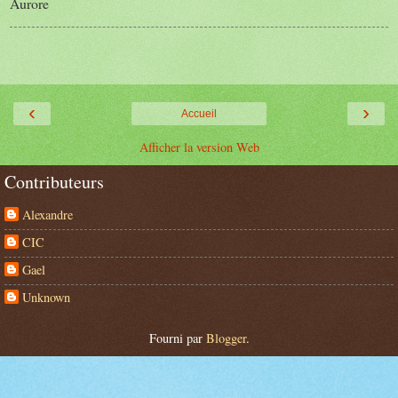
Aurore
‹
›
Accueil
Afficher la version Web
Contributeurs
Alexandre
CIC
Gael
Unknown
Fourni par
Blogger
.