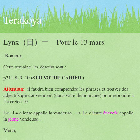
Terakoya
Lynx（日）ー Pour le 13 mars
Bonjour,
Cette semaine, les devoirs sont :
(SUR VOTRE CAHIER )
p211 8, 9, 10
Attention:
il faudra bien comprendre les phrases et trouver des
adjectifs qui conviennent (dans votre dictionnaire) pour répondre à
l'exercice 10
Ex : La cliente appelle la vendeuse . -->
La cliente
énervée
appelle
la
jeune
vendeuse
.
Merci,